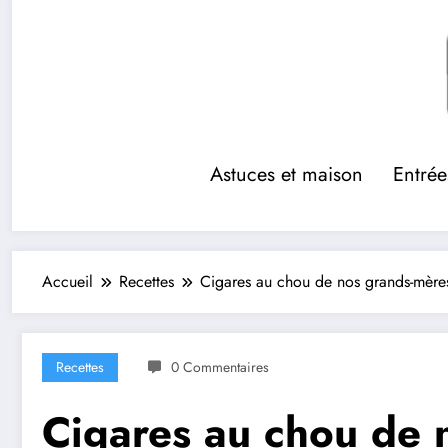
Aller
au
contenu
Astuces et maison
Entrée
Accueil
Recettes
Cigares au chou de nos grands-mères
Recettes
0 Commentaires
Cigares au chou de n