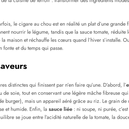
 de la cuisine de terroir : transformer des ingrédients mod
fois, le cigare au chou est en réalité un plat d’une grande fi
nent nourrir le légume, tandis que la sauce tomate, réduite le
maison et réchauffe les cœurs quand l’hiver s’installe. Oubli
n fonte et du temps qui passe.
saveurs
es distinctes qui finissent par n’en faire qu’une. D’abord, l’
e
 de soie, tout en conservant une légère mâche fibreuse qui 
 de burger), mais un appareil aéré grâce au riz. Le grain de
se et humide. Enfin, la
sauce liée
: ni soupe, ni purée, c’est
uilibre se joue entre l’acidité naturelle de la tomate, la dou