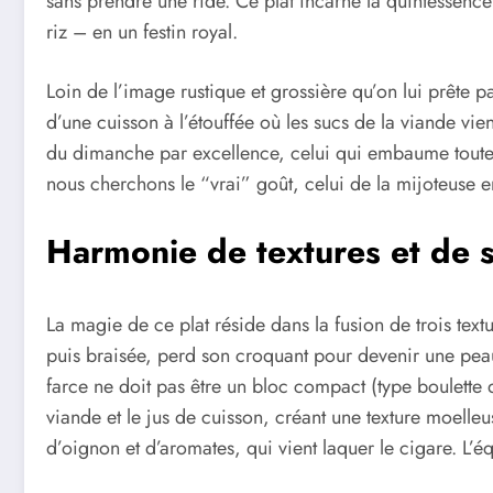
sans prendre une ride. Ce plat incarne la quintessence
riz – en un festin royal.
Loin de l’image rustique et grossière qu’on lui prête par
d’une cuisson à l’étouffée où les sucs de la viande vien
du dimanche par excellence, celui qui embaume toute la 
nous cherchons le “vrai” goût, celui de la mijoteuse e
Harmonie de textures et de 
La magie de ce plat réside dans la fusion de trois textur
puis braisée, perd son croquant pour devenir une peau
farce ne doit pas être un bloc compact (type boulette
viande et le jus de cuisson, créant une texture moelleu
d’oignon et d’aromates, qui vient laquer le cigare. L’éq