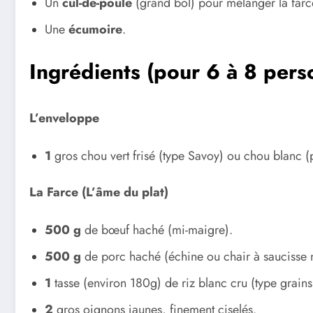
Un
cul-de-poule
(grand bol) pour mélanger la farc
Une
écumoire
.
Ingrédients (pour 6 à 8 pers
L’enveloppe
1
gros chou vert frisé (type Savoy) ou chou blanc (pl
La Farce (L’âme du plat)
500 g
de bœuf haché (mi-maigre).
500 g
de porc haché (échine ou chair à saucisse 
1
tasse (environ 180g) de riz blanc cru (type grains
2
gros oignons jaunes, finement ciselés.