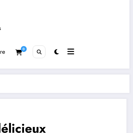
s
0
tre
élicieux