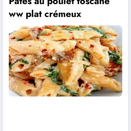
Pates au poulet toscane
ww plat crémeux