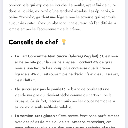
bonbon salé qui explose en bouche. Le poulet, ayant fini de cuire
dans le liquide, est resté d’une tendreté absolue. Les épinards, à
peine “tombés”, gardent une légère mâche soyeuse qui s’enroule
autour des pâtes. C’est un plat rond, chaleureux, où l’acidité de la
tomate empêche l’écœurement de la crème.
Conseils de chef
Le Lait Concentré Non Sucré (Gloria/Régilait) :
C’est mon
arme secrète pour la cuisine allégée. Il contient 4% de gras
mais a une texture beaucoup plus onctueuse que la crème
liquide à 4% qui est souvent pleine d’additifs et d’eau. Essayez,
c’est bluffant.
Ne surcuisez pas le poulet :
Le blanc de poulet est une
viande maigre qui devient sèche comme du carton si on la
brusque. Saisir fort, réserver, puis pocher doucement dans la
sauce est la seule méthode valable.
La version sans gluten :
Cette recette fonctionne parfaitement
avec des pâtes de maïs ou de riz. Attention cependant, ces
pâtes relâchent plus d’amidon, votre sauce épaissira plus vite.