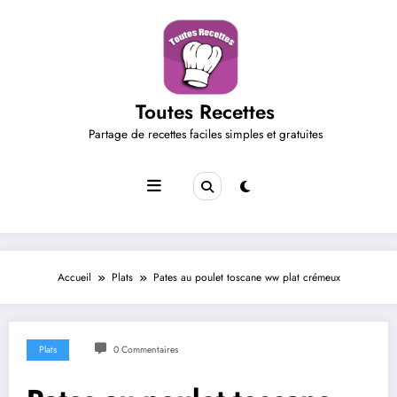
Aller
au
contenu
Toutes Recettes
Partage de recettes faciles simples et gratuites
Accueil
Plats
Pates au poulet toscane ww plat crémeux
Plats
0 Commentaires