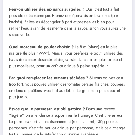
Peut-on utiliser des épinards surgelés ?
Oui, c’est tout à fait
possible et économique. Prenez des épinards en branches (pas
hachés). Faites-les décongeler à part et pressez-les bien pour
retirer l’eau avant de les mettre dans la sauce, sinon vous aurez une
soupe verte.
Quel morceau de poulet choisir ?
Le filet (blanc) est le plus
maigre (le plus “WW”). Mais si vous préférez le goût, utilisez des
hauts de cuisses désossés et dégraissés. La chair est plus brune et
plus moelleuse, pour un coût calorique à peine supérieur.
Par quoi remplacer les tomates séchées ?
Si vous trouvez cela
trop fort, vous pouvez utiliser des tomates cerises fraîches, coupées
en deux et poêlées avec l’ail au début. Le goût sera plus doux et
plus juteux.
Est-ce que le parmesan est obligatoire ?
Dans une recette
“légère”, on a tendance à supprimer le fromage. C’est une erreur.
Le parmesan est un assaisonnement (sel + umami). 30g pour 4
personnes, c’est très peu calorique par personne, mais cela change
tout au niveau de la satisfaction gustative. Gardez-le !