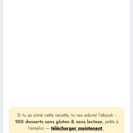
Si tu as aimé cette recette, tu vas adorer l’ebook :
100 desserts sans gluten & sans lactose
, prêts à
l’emploi —
télécharger maintenant
.