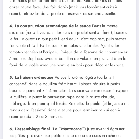
2 minutes pour former une croûte dorée. Retournez-les et faites
dorer l’autre face. Une fois dorés (mais pas forcément cuits à
cœur), retirez-les de la poêle et réservez-les sur une assiette.
4. La construction aromatique de la sauce
Dans la même
sauteuse (ne la lavez pas ! les sucs du poulet sont au fond), baissez
le feu. Ajoutez un tout petit filet d’eau si c’est trop sec, puis mettez
l’échalote et l’ail. Faites suer 2 minutes sans brûler. Ajoutez les
tomates séchées et l’origan. L’odeur de la Toscane doit commencer
à monter. Déglacez avec le bouillon de volaille en grattant bien le
fond de la poêle avec une spatule en bois pour décoller les sucs.
5. La liaison crémeuse
Versez la crème légère (ou le lait
concentré) dans le bouillon frémissant. Laissez réduire à petits
bouillons pendant 3 à 4 minutes. La sauce va commencer à napper
la cuillère. Ajoutez le parmesan râpé dans la sauce chaude,
mélangez bien pour qu’il fonde. Remettez le poulet (et le jus qu’il a
rendu dans l’assiette) dans la sauce pour terminer sa cuisson à
cœur pendant 2 ou 3 minutes.
6. L’assemblage final (Le “Mantecare”)
Juste avant d’égoutter
les pâtes, prélevez une petite louche d’eau de cuisson riche en