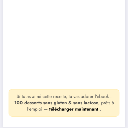
Si tu as aimé cette recette, tu vas adorer l’ebook :
100 desserts sans gluten & sans lactose
, prêts à
l’emploi —
télécharger maintenant
.