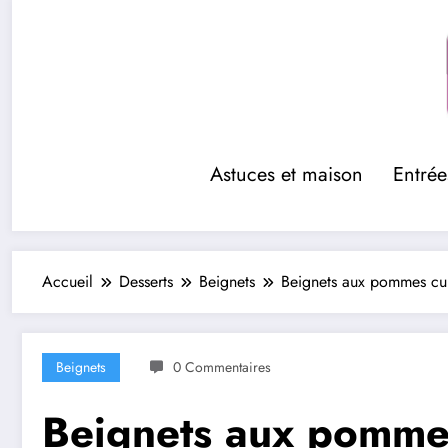
Aller
au
contenu
Astuces et maison
Entrée
Accueil
Desserts
Beignets
Beignets aux pommes cui
Beignets
0 Commentaires
Beignets aux pommes