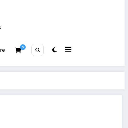
s
0
tre