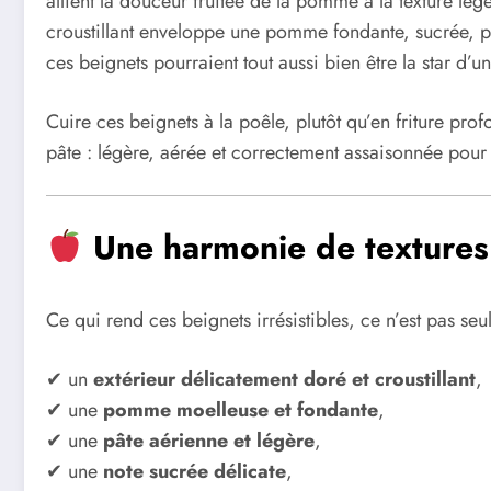
allient la douceur fruitée de la pomme à la texture lég
croustillant enveloppe une pomme fondante, sucrée, parf
ces beignets pourraient tout aussi bien être la star d’
Cuire ces beignets à la poêle, plutôt qu’en friture profo
pâte : légère, aérée et correctement assaisonnée pour
Une harmonie de textures
Ce qui rend ces beignets irrésistibles, ce n’est pas se
✔ un
extérieur délicatement doré et croustillant
,
✔ une
pomme moelleuse et fondante
,
✔ une
pâte aérienne et légère
,
✔ une
note sucrée délicate
,