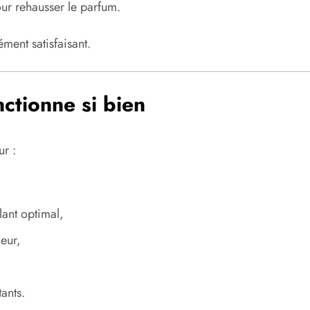
ur rehausser le parfum.
ment satisfaisant.
ctionne si bien
r :
lant optimal,
eur,
ants.