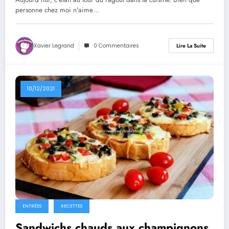
personne chez moi n'aime…
Xavier Legrand
0 Commentaires
Lire La Suite
10/12/2021
ENTRÉES
RECETTES
Sandwichs chauds aux champignons