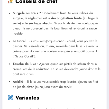
Conseils de chef
Surgelé ou Frais ?
: Idéalement frais. Si vous utilisez du
surgelé, la règle d’or est la
décongélation lente
(au frigo la
veille) et le
séchage absolu
. Si vos fruits de mer sont gorgés
d’eau, ils ne doreront pas, ils bouilliront et rendront la sauce
liquide.
Le Corail
: Si vos Saint-Jacques ont du corail, vous pouvez le
garder. Saisissez-le ou, mieux, mixez-le dans la sauce avec la
crème pour donner une couleur orangée et un goût puissant
(“Sauce Corail”).
Touche de luxe
: Ajoutez quelques pistils de safran dans la
crème lors de la réduction. La sauce deviendra jaune d’or et le
goût sera divin.
Acidité
: Si la sauce vous semble trop lourde, ajoutez un filet
de jus de citron jaune juste avant de servir.
Variantes