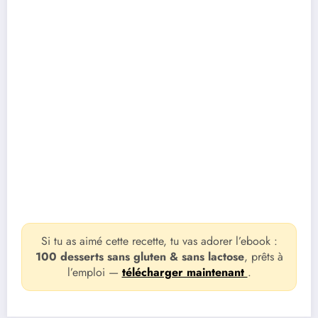
Si tu as aimé cette recette, tu vas adorer l’ebook :
100 desserts sans gluten & sans lactose
, prêts à
l’emploi —
télécharger maintenant
.