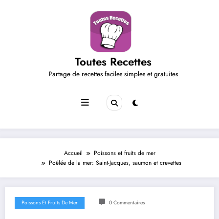
Aller
au
contenu
Toutes Recettes
Partage de recettes faciles simples et gratuites
Accueil
Poissons et fruits de mer
Poêlée de la mer: Saint-Jacques, saumon et crevettes
Poissons Et Fruits De Mer
0 Commentaires