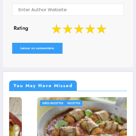
Rating
You May Have Missed
IDÉES RECETTES
RECETTES
R