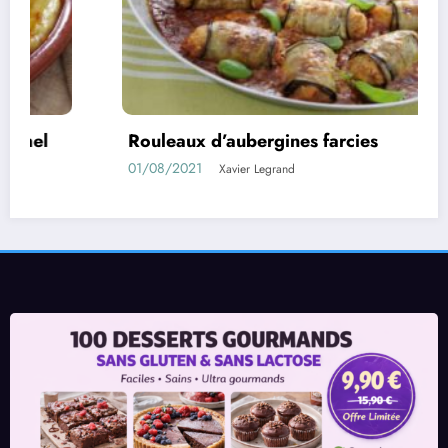
Rouleaux d’aubergines farcies
Co
01/08/2021
11
Xavier Legrand