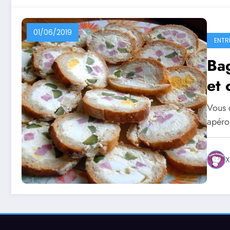
01/06/2019
ENTR
Bag
et 
Vous 
apéro
X