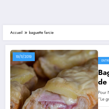
Accueil
baguette farcie
19/11/2019
ENTR
Ba
de 
Pour N
“Le g