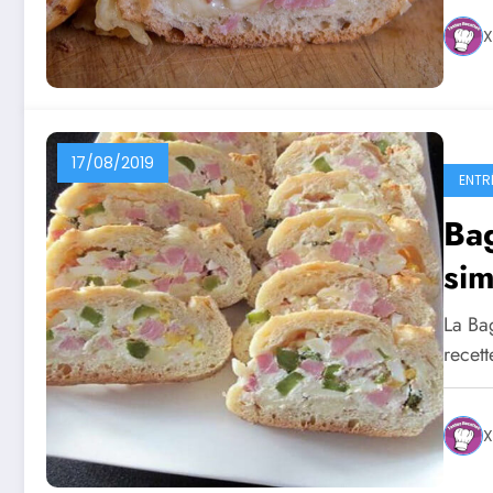
X
17/08/2019
ENTR
Bag
sim
La Ba
recet
X