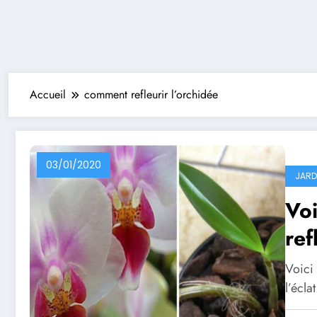
Accueil
comment refleurir l’orchidée
03/01/2020
JARD
Voi
ref
Voici 
l’écla