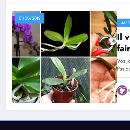
01/06/2019
JARD
Il 
fai
Vos jo
Pas d
X