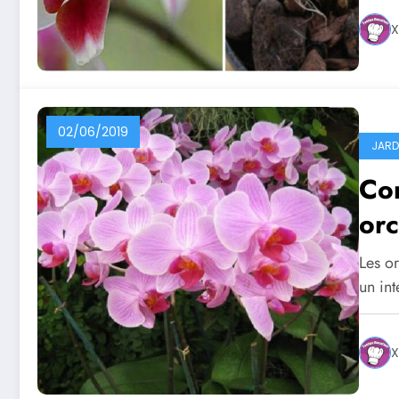
X
02/06/2019
JARD
Com
or
Les o
un int
X