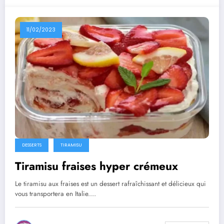
11/02/2023
DESSERTS
TIRAMISU
Tiramisu fraises hyper crémeux
Le tiramisu aux fraises est un dessert rafraîchissant et délicieux qui
vous transportera en Italie.…