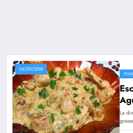
04/05/2019
POUL
Esc
Ag
La din
grass