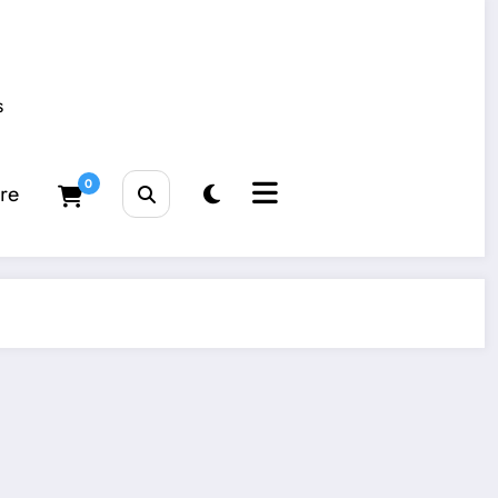
s
0
tre