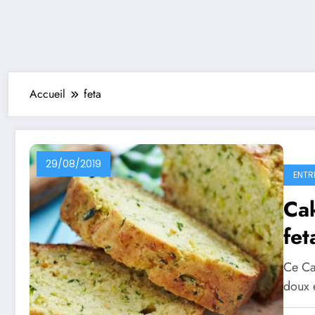
Accueil
feta
29/08/2019
ENTR
Cak
fet
Ce Cak
doux 