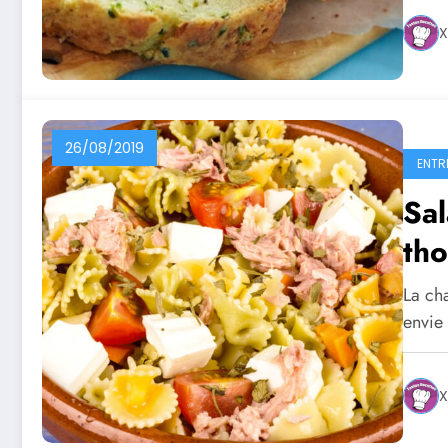
X
26/08/2019
ENTR
Sal
tho
La cha
envie
X