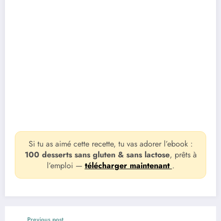
Si tu as aimé cette recette, tu vas adorer l’ebook :
100 desserts sans gluten & sans lactose
, prêts à
l’emploi —
télécharger maintenant
.
Previous post