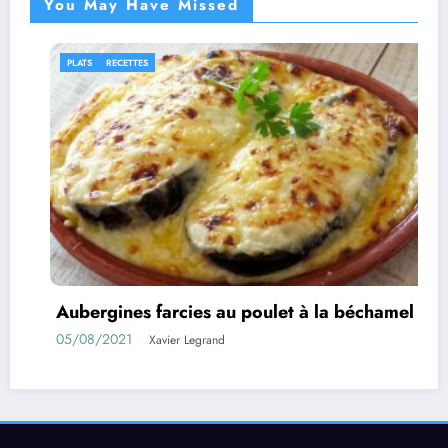
You May Have Missed
RECETTES
IDÉES R
rgines farcies au poulet à la béchamel
Roule
8/2021
01/08/
Xavier Legrand