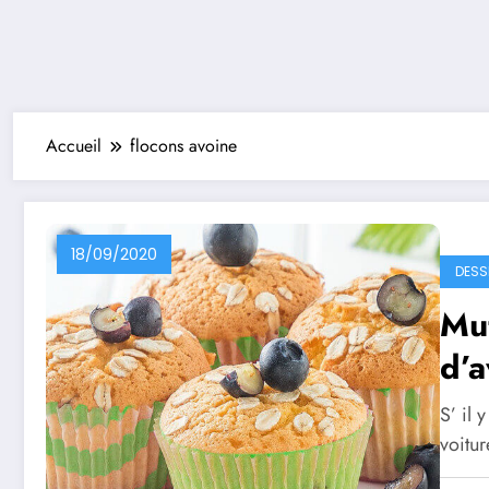
Accueil
flocons avoine
18/09/2020
DESS
Muf
d’a
S’ il 
voitu