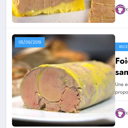
X
05/09/2019
RECE
Foi
sa
Une en
propo
X