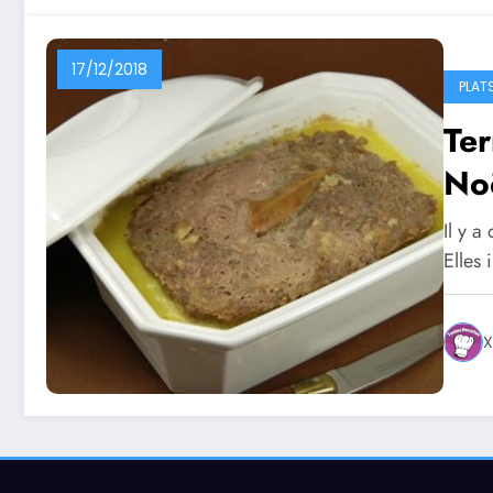
17/12/2018
PLAT
Ter
Noë
Il y a
Elles 
X