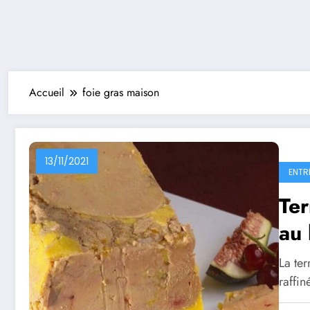
Accueil
foie gras maison
13/11/2021
ENTR
Ter
au 
La ter
raffin