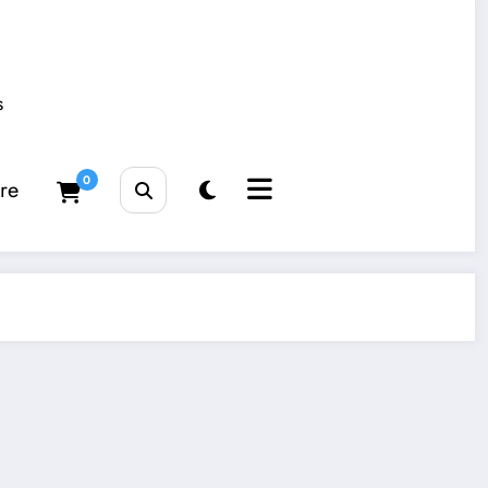
s
0
tre