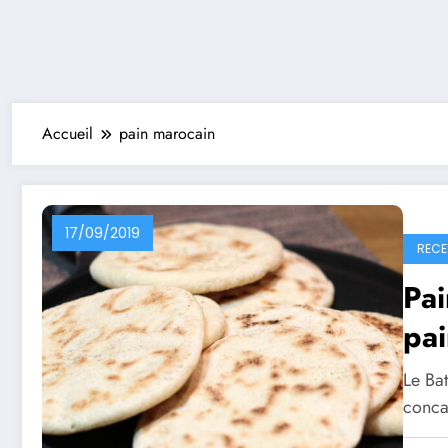
Accueil
pain marocain
17/09/2019
RECE
Pai
pai
Le Ba
conca