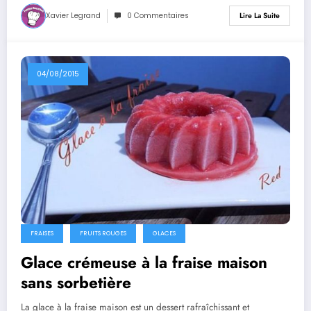
Xavier Legrand
0 Commentaires
Lire La Suite
04/08/2015
FRAISES
FRUITS ROUGES
GLACES
Glace crémeuse à la fraise maison
sans sorbetière
La glace à la fraise maison est un dessert rafraîchissant et