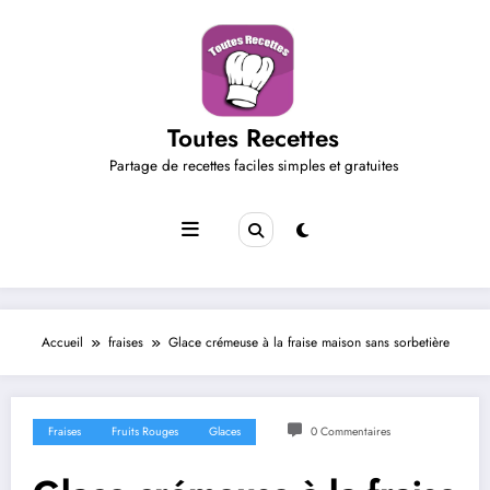
Aller
au
contenu
Toutes Recettes
Partage de recettes faciles simples et gratuites
Accueil
fraises
Glace crémeuse à la fraise maison sans sorbetière
Fraises
Fruits Rouges
Glaces
0 Commentaires