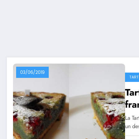
03/06/2019
TART
Tar
fr
La Ta
un des