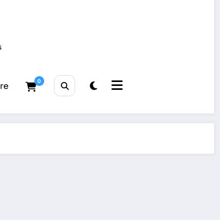
s
0
tre