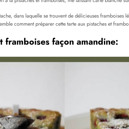
t à la pistaches et framboises, me laissant carte blanche su
tache, dans laquelle se trouvent de délicieuses framboises 
nsemble comment préparer cette tarte aux pistaches et frambo
et framboises façon amandine: