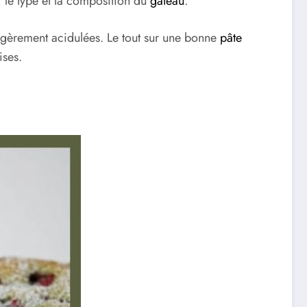
r le type et la composition du
gâteau
.
légèrement acidulées. Le tout sur une bonne
pâte
ises.