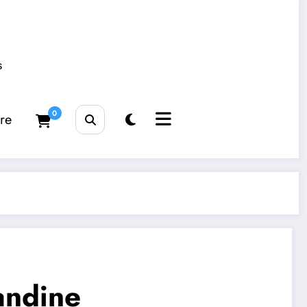
s
0
tre
andine