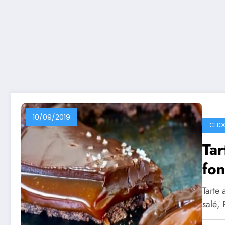
10/09/2019
CHO
Tar
fon
Tarte 
salé, 