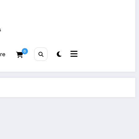
s
0
tre