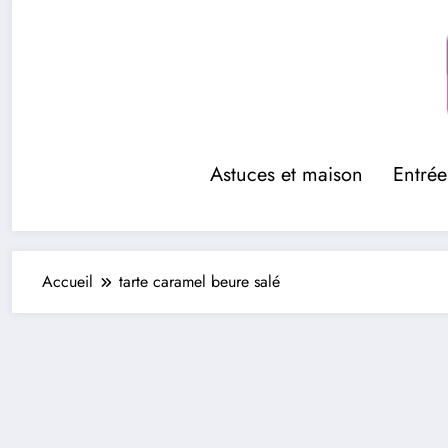
Aller
au
contenu
Astuces et maison
Entrée
Accueil
tarte caramel beure salé