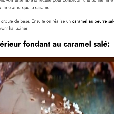
ns voir ensemble la recette pour concevoir une bonne tarte au
 tarte ainsi que le caramel.
croute de base. Ensuite on réalise un
caramel au beurre sal
ont halluciner.
térieur fondant au caramel salé: