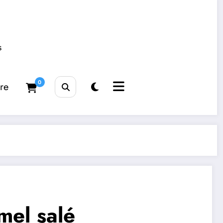
s
0
tre
mel salé