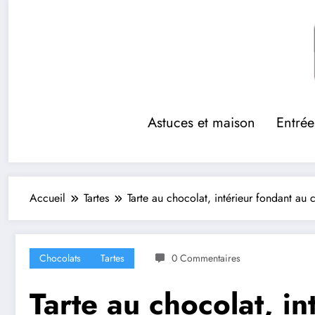
Aller
au
contenu
Astuces et maison
Entrée
Accueil
Tartes
Tarte au chocolat, intérieur fondant au 
Chocolats
Tartes
0 Commentaires
Tarte au chocolat, in