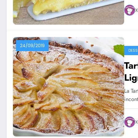
X
24/09/2019
DESS
Tar
Lig
La Ta
incon
X