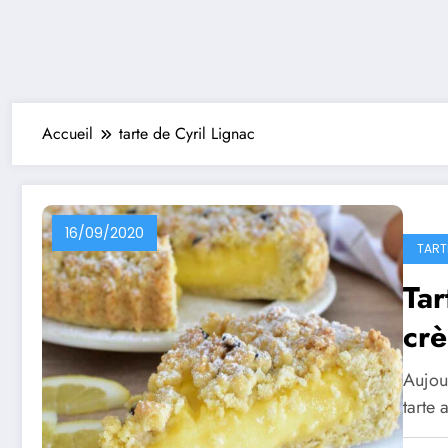
Accueil
tarte de Cyril Lignac
16/09/2020
TART
Tar
crè
Aujou
tarte 