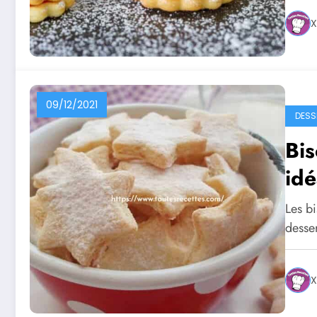
X
09/12/2021
DESS
Bis
idé
Les bi
desse
X