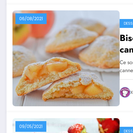
06/08/2021
DESS
Bis
can
Ce so
cannel
X
09/05/2021
DESS