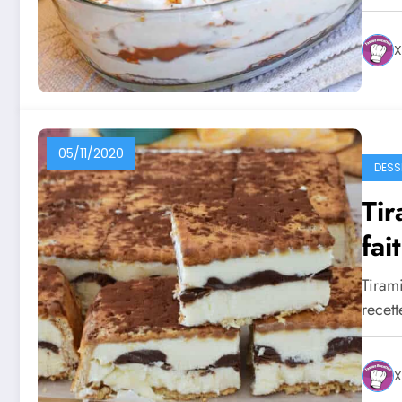
X
05/11/2020
DESS
Tir
fai
Tiram
recett
X