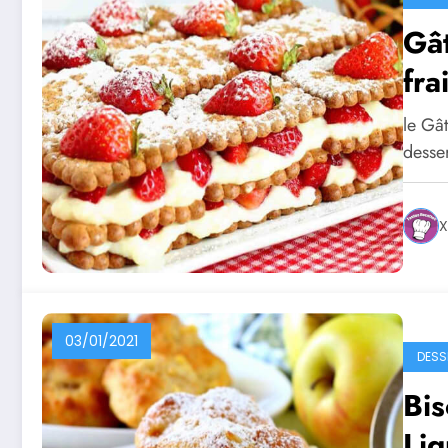
Gât
fra
le Gât
desse
X
03/01/2021
DESS
Bis
Lig