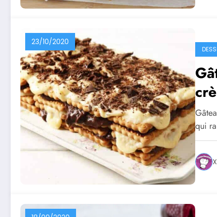
23/10/2020
DESS
Gât
crè
Gâteau
qui r
X