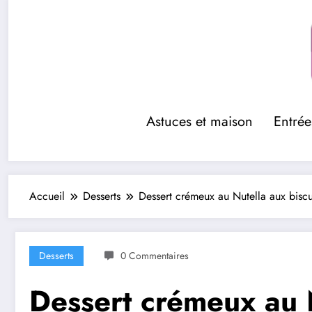
Aller
au
contenu
Astuces et maison
Entrée
Accueil
Desserts
Dessert crémeux au Nutella aux biscui
Desserts
0 Commentaires
Dessert crémeux au N