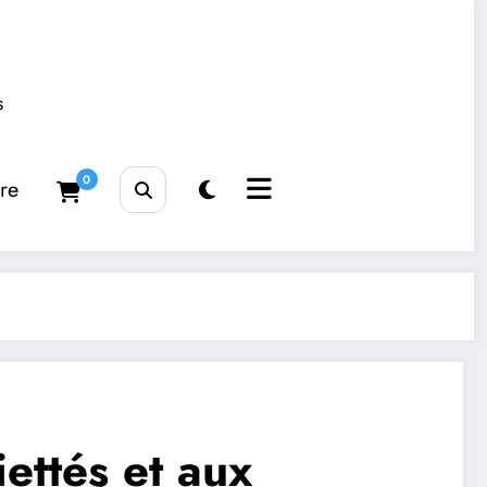
s
0
tre
ettés et aux