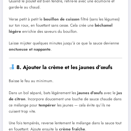
Quand le poulet est bien tendre, retire-le avec une écumoire et
garde-le au chaud.
Verse petit à petit le
bouillon de cuisson
filtré (sans les légumes)
sur ton roux, en fouettant sans cesse. Cela crée une
béchamel
légère
enrichie des saveurs du bouillon.
Laisse mijoter quelques minutes jusqu’à ce que la sauce devienne
onctueuse et nappante
.
8. Ajouter la crème et les jaunes d’œufs
Baisse le feu au minimum.
Dans un bol séparé, bats légèrement les
jaunes d’œufs
avec le
jus
de citron
. Incorpore doucement une louche de sauce chaude dans
ce mélange pour
tempérer
les jaunes — cela évite qu’ils ne
cuisent trop vite.
Une fois tempérés, reverse lentement le mélange dans la sauce tout
en fouettant. Ajoute ensuite la
crème fraîche
.