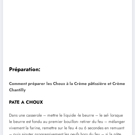
Préparation:
Comment préparer les Choux à la Crème pâtissière et Crème
Chantilly
PATE A CHOUX
Dans une casserole – mettre le liquide -le beurre – le sel- lorsque
le beurre est fondu au premier bouillon- retirer du feu – mélanger
vivement la farine, remettre sur le feu 4 ou 6 secondes en remuant
– puis ajouter progressivement les oeufs hors du feu – si la pâte