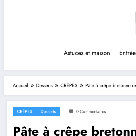
Aller
au
contenu
Astuces et maison
Entrée
Accueil
Desserts
CRÊPES
Pâte à crêpe bretonne r
CRÊPES
Desserts
0 Commentaires
Pâte à crêpe breton