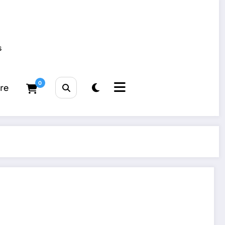
s
0
tre