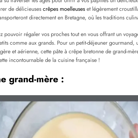
a su traverser les âges pour offrir à vos papilles un délicie
arer de délicieuses
crêpes moelleuses
et légèrement croustil
ansporteront directement en Bretagne, où les traditions culin
ez pouvoir régaler vos proches tout en vous offrant un voyag
x petits comme aux grands. Pour un petit-déjeuner gourmand, 
égère et aérienne, cette pâte à crêpe bretonne de grand-mère 
cette incontournable de la cuisine française !
ne grand-mère :