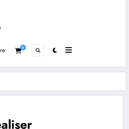
s
0
tre
aliser