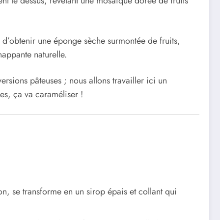
nt le dessus, révélant une mosaïque dorée de fruits
s d’obtenir une éponge sèche surmontée de fruits,
appante naturelle.
sions pâteuses ; nous allons travailler ici un
les, ça va caraméliser !
n, se transforme en un sirop épais et collant qui