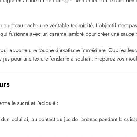
 magie enfantine du démoulage : le moment où le fond devie
 gâteau cache une véritable technicité. L’objectif n’est pa
, qui fusionne avec un caramel ambré pour créer une sauce n
 qui apporte une touche d’exotisme immédiate. Oubliez les ver
 le jus pour une texture fondante à souhait. Préparez vos mou
urs
tre le sucré et l’acidulé :
r, celui-ci, au contact du jus de l’ananas pendant la cuisso