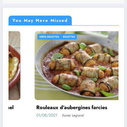
You May Have Missed
RECETTES
RECETTES
d’aubergines farcies
Confiture d
11/05/2021
Xavier Legrand
X