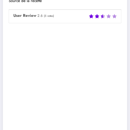
Source de la recette
User Review
2.6
(
5
votes)