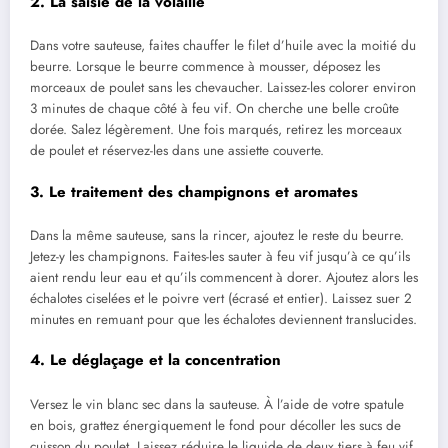
2. La saisie de la volaille
Dans votre sauteuse, faites chauffer le filet d’huile avec la moitié du
beurre. Lorsque le beurre commence à mousser, déposez les
morceaux de poulet sans les chevaucher. Laissez-les colorer environ
3 minutes de chaque côté à feu vif. On cherche une belle croûte
dorée. Salez légèrement. Une fois marqués, retirez les morceaux
de poulet et réservez-les dans une assiette couverte.
3. Le traitement des champignons et aromates
Dans la même sauteuse, sans la rincer, ajoutez le reste du beurre.
Jetez-y les champignons. Faites-les sauter à feu vif jusqu’à ce qu’ils
aient rendu leur eau et qu’ils commencent à dorer. Ajoutez alors les
échalotes ciselées et le poivre vert (écrasé et entier). Laissez suer 2
minutes en remuant pour que les échalotes deviennent translucides.
4. Le déglaçage et la concentration
Versez le vin blanc sec dans la sauteuse. À l’aide de votre spatule
en bois, grattez énergiquement le fond pour décoller les sucs de
cuisson du poulet. Laissez réduire le liquide de deux tiers à feu vif.