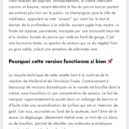
vient réveiller les papilles. Immédiatement, la crème intervient
comme un baume, venant éteindre le feu du poivre tout en portant
ses arômes plus loin sur le palais. Le champignon joue le rôle de
médiateur, apportant sa note “umami” qui vient lier le tout et
donner de la profondeur à la volaille, souvent jugée trop neutre. La
finale est soyeuse, persistante, marquée par une onctuosité beurrée
et la chaleur boisée du poivre qui reste en fond de gorge. C’est
une harmonie totale, un spectre de saveurs qui va du végétal frais
au gras noble, créant une sensation de plénitude rare.
Pourquoi cette version fonctionne si bien
La réussite technique de cette recette tient à la maîtrise de la
réaction de Maillard et de l’émulsion finale. Contrairement à
beaucoup de versions domestiques où la viande est bouillie dans la
crème, nous travaillons ici par concentration de saveurs. Le fait de
marquer vigoureusement le poulet dans un mélange de beurre et
d’huile crée une caramélisation de surface qui est un réservoir de
goût. Ces sucs, accrochés au fond de la sauteuse, sont l’âme de la
sauce. Le déglaçage, idéalement réalisé avec un trait de vin blanc
ou de bouillon, permet de décoller ces molécules aromatiques