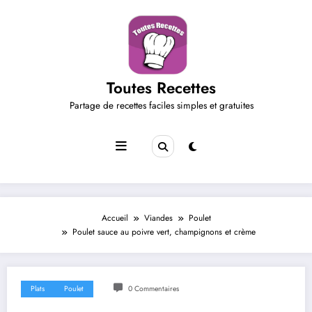
Aller
au
contenu
Toutes Recettes
Partage de recettes faciles simples et gratuites
Accueil
Viandes
Poulet
Poulet sauce au poivre vert, champignons et crème
Plats
Poulet
0 Commentaires