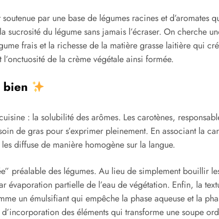
t soutenue par une base de légumes racines et d’aromates qu
er la sucrosité du légume sans jamais l’écraser. On cherche un
légume frais et la richesse de la matière grasse laitière qui
t l’onctuosité de la crème végétale ainsi formée.
i bien
a cuisine : la solubilité des arômes. Les carotènes, responsab
 besoin de gras pour s’exprimer pleinement. En associant la ca
t les diffuse de manière homogène sur la langue.
ée” préalable des légumes. Au lieu de simplement bouillir les
r évaporation partielle de l’eau de végétation. Enfin, la tex
me un émulsifiant qui empêche la phase aqueuse et la phase s
re d’incorporation des éléments qui transforme une soupe ordi