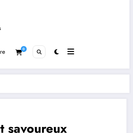
s
0
tre
et savoureux