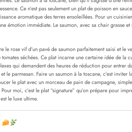
ennes. Le saumon à la toscane, bien qu’il s’agisse d’une réin
e essence. Ce n’est pas seulement un plat de poisson en sauc
sance aromatique des terres ensoleillées. Pour un cuisinier, 
er une émotion immédiate. Le saumon, avec sa chair grasse e
e le rose vif d’un pavé de saumon parfaitement saisi et le ve
mates séchées. Ce plat incarne une certaine idée de la cuisi
exes qui demandent des heures de réduction pour entrer dans
l et le parmesan. Faire un saumon à la toscane, c’est inviter 
r saucer le plat avec un morceau de pain de campagne, simple
. Pour moi, c’est le plat “signature” qu’on prépare pour imp
est le luxe ultime.
s