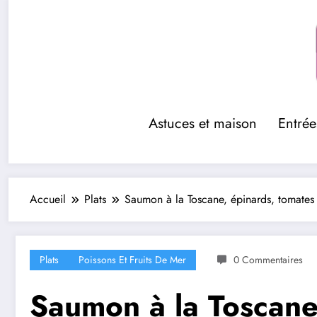
Aller
au
contenu
Astuces et maison
Entrée
Accueil
Plats
Saumon à la Toscane, épinards, tomates
Plats
Poissons Et Fruits De Mer
0 Commentaires
Saumon à la Toscane