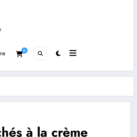
s
0
tre
chés à la crème