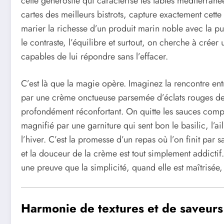
cette générosité qui caractérise les tables méditerrané
cartes des meilleurs bistrots, capture exactement cett
marier la richesse d’un produit marin noble avec la puis
le contraste, l’équilibre et surtout, on cherche à cré
capables de lui répondre sans l’effacer.
C’est là que la magie opère. Imaginez la rencontre entr
par une crème onctueuse parsemée d’éclats rouges de to
profondément réconfortant. On quitte les sauces compl
magnifié par une garniture qui sent bon le basilic, l’ai
l’hiver. C’est la promesse d’un repas où l’on finit pa
et la douceur de la crème est tout simplement addictif
une preuve que la simplicité, quand elle est maîtrisée, 
Harmonie de textures et de saveur