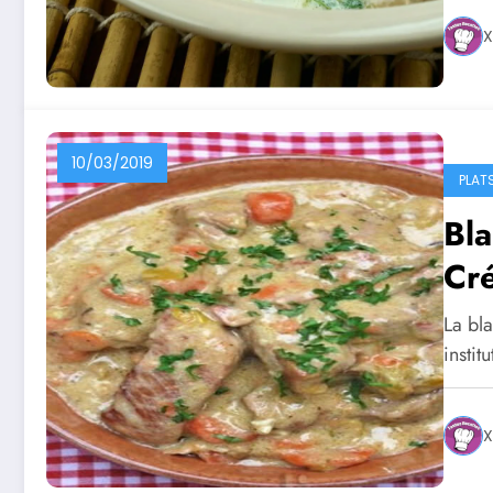
X
10/03/2019
PLAT
Bla
Cr
La bla
instit
X