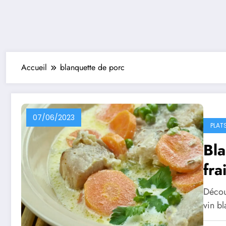
Accueil
blanquette de porc
07/06/2023
PLAT
Bla
fra
Décou
vin b