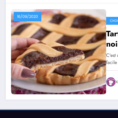
16/09/2020
CHO
Tar
noi
C'est 
facile
X