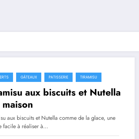
ERTS
GÂTEAUX
PATISSERIE
TIRAMISU
amisu aux biscuits et Nutella
t maison
isu aux biscuits et Nutella comme de la glace, une
e facile à réaliser à…