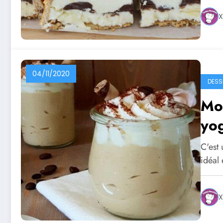
X
04/11/2020
DESS
Mou
yog
C'est 
idéal
X