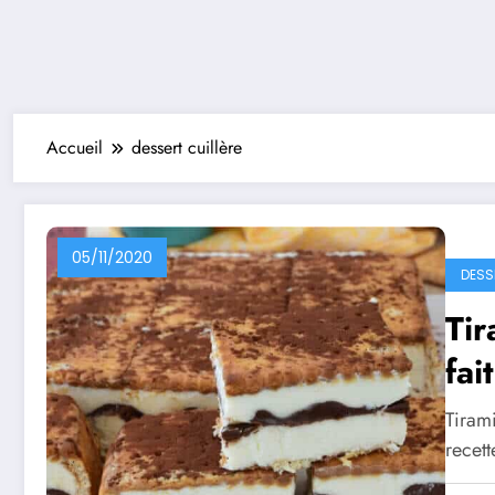
Accueil
dessert cuillère
05/11/2020
DESS
Tir
fai
Tiram
recett