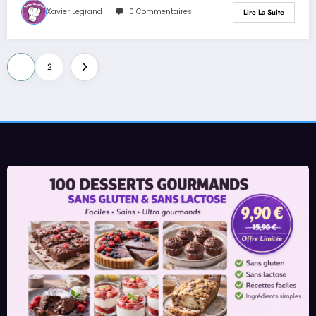
Xavier Legrand
0 Commentaires
Lire La Suite
Pagination
1
2
des
publications