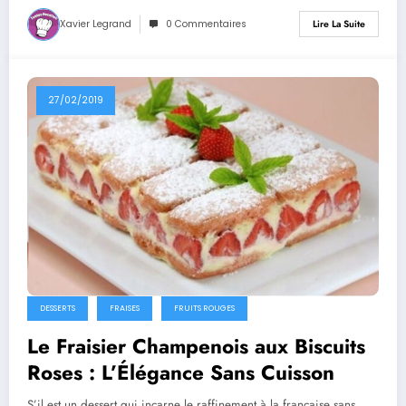
Xavier Legrand
0 Commentaires
Lire La Suite
27/02/2019
DESSERTS
FRAISES
FRUITS ROUGES
Le Fraisier Champenois aux Biscuits
Roses : L’Élégance Sans Cuisson
S’il est un dessert qui incarne le raffinement à la française sans