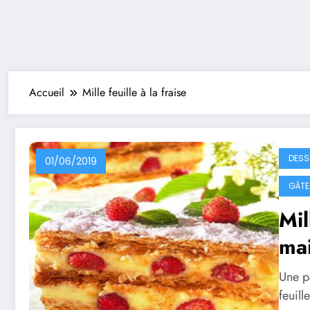
Accueil
Mille feuille à la fraise
DESS
01/06/2019
GÂTEA
Mil
ma
Une pâ
feuill