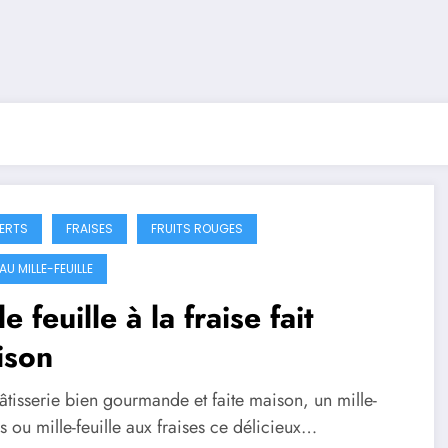
ERTS
FRAISES
FRUITS ROUGES
U MILLE-FEUILLE
le feuille à la fraise fait
ison
tisserie bien gourmande et faite maison, un mille-
es ou mille-feuille aux fraises ce délicieux…