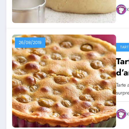
X
26/08/2019
TART
Tar
d’
Tarte 
surpr
X