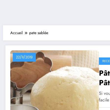
Accueil
pate sablée
22/11/2019
RECE
Pâ
Pât
Si vou
facile