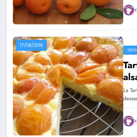
X
17/08/2019
DESS
Tar
als
La Tar
desser
X