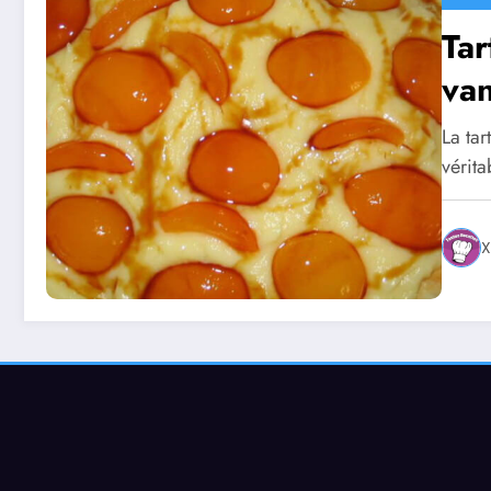
Tar
van
La tar
vérita
X