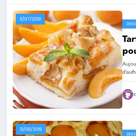
11/07/2019
DESS
Tar
po
Aujour
d'auth
X
31/05/2019
DESS