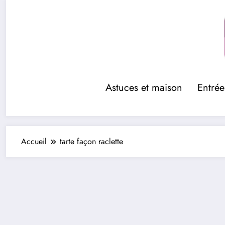
Aller
au
contenu
Astuces et maison
Entrée
Accueil
tarte façon raclette