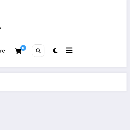
s
0
tre