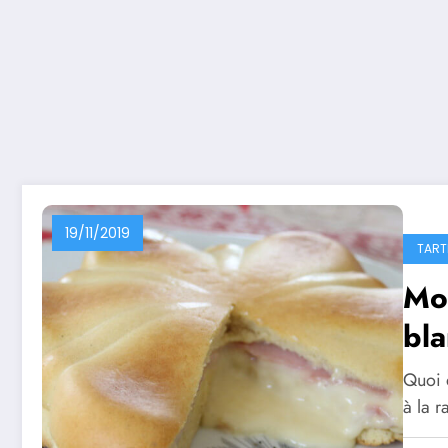
19/11/2019
TART
Moe
bla
Quoi 
à la 