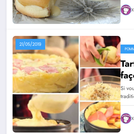
X
21/05/2019
POMM
Tar
faç
Si vou
tradit
X