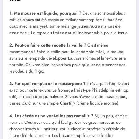
1. Ma mousse est liquide, pourquoi ?
Deux raisons possibles :
soit les blancs ont été cassés en mélangeant trop fort (il faut être
doux avec la maryse), soit le mélange jaunes/sucre n’a pas été
assez battu. Le repos au frais est aussi indispensable pour la tenue.
2. Peut-on faire cette recette la veille ?
C’est même
recommandé ! Faite la veille pour le lendemain midi, la mousse
aura eu le temps de développer tous ses arômes et la texture sera
parfaite. Couvrez bien les verrines pour qu’elles ne prennent pas
les odeurs du frigo.
3. Par quoi remplacer le mascarpone ?
Il n’y a pas d’équivalent
exact pour cette texture. Le fromage frais type Philadelphia est trop
salé, la ricotta trop granuleuse. Si vous n’avez pas de mascarpone,
partez plutôt sur une simple Chantilly (crème liquide montée).
4. Les céréales ne vont-elles pas ramollir ?
Si, un peu, et c’est
normal. C’est pour cela qu’il faut garder les gros morceaux de
chocolat intacts à l’intérieur, car le chocolat protège la céréale de
l’humidité de la crème. Les brisures trop fines vont fondre.