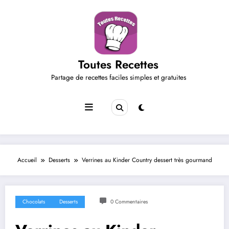
Aller
au
contenu
Toutes Recettes
Partage de recettes faciles simples et gratuites
Accueil
Desserts
Verrines au Kinder Country dessert très gourmand
Chocolats
Desserts
0 Commentaires