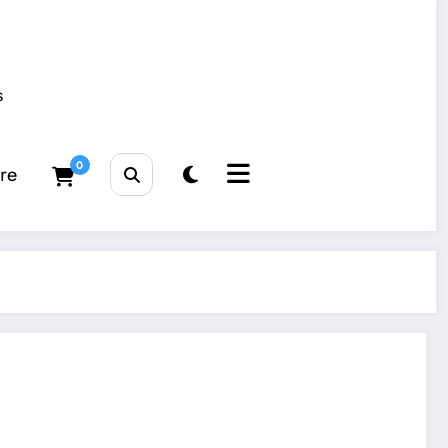
s
0
tre