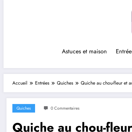
Aller
au
contenu
Astuces et maison
Entrée
Accueil
Entrées
Quiches
Quiche au chou-fleur et 
Quiches
0 Commentaires
Quiche au chou-fleu