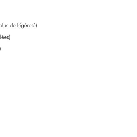
plus de légèreté)
lées)
)