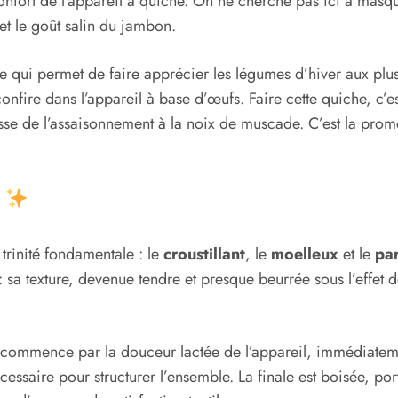
éconfort de l’appareil à quiche. On ne cherche pas ici à mas
et le goût salin du jambon.
e qui permet de faire apprécier les légumes d’hiver aux plus 
confire dans l’appareil à base d’œufs. Faire cette quiche, c’es
ustesse de l’assaisonnement à la noix de muscade. C’est la p
s
 trinité fondamentale : le
croustillant
, le
moelleux
et le
pa
r : sa texture, devenue tendre et presque beurrée sous l’effet
commence par la douceur lactée de l’appareil, immédiatement
essaire pour structurer l’ensemble. La finale est boisée, po