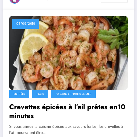
05/09/2019
ENTRÉES
PLATS
POISSONS ET FRUITS DE MER
Crevettes épicées à l’ail prêtes en10
minutes
Si vous aimez la cuisine épicée aux saveurs fortes, les crevettes à
l'ail pourraient être…