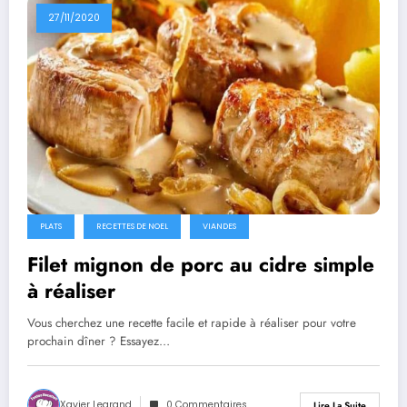
27/11/2020
PLATS
RECETTES DE NOEL
VIANDES
Filet mignon de porc au cidre simple
à réaliser
Vous cherchez une recette facile et rapide à réaliser pour votre
prochain dîner ? Essayez…
Xavier Legrand
0 Commentaires
Lire La Suite