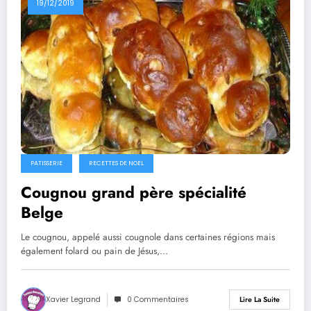
19/12/2019
PATISSERIE
RECETTES DE NOEL
Cougnou grand père spécialité
Belge
Le cougnou, appelé aussi cougnole dans certaines régions mais
également folard ou pain de Jésus,…
Xavier Legrand
0 Commentaires
Lire La Suite