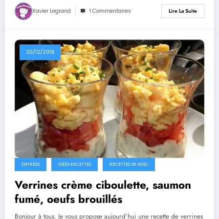
Xavier Legrand
1 Commentaires
Lire La Suite
20/12/2019
ENTRÉES
IDÉES RECETTES
RECETTES DE NOEL
Verrines crème ciboulette, saumon
fumé, oeufs brouillés
Bonjour à tous. Je vous propose aujourd’hui une recette de verrines