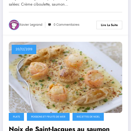
salées: Crème ciboulette, saumon…
Xavier Legrand
0 Commentaires
Lire La Suite
20/12/2019
PLATS
POISSONS ET FRUITS DE MER
RECETTES DE NOEL
Noix de Saint-Jacques au saumon