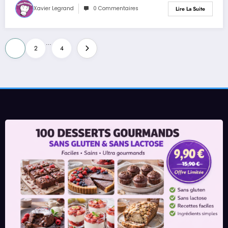
Xavier Legrand
0 Commentaires
Lire La Suite
Pagination
…
1
2
4
des
publications