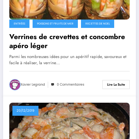
ENTRÉES
POISSONS ET FRUITS DE MER
RECETTES DE NOEL
Verrines de crevettes et concombre
apéro léger
Parmi les nombreuses idées pour un apéritif rapide, savoureux et
facile à réaliser, la verrine…
Xavier Legrand
0 Commentaires
Lire La Suite
20/12/2019