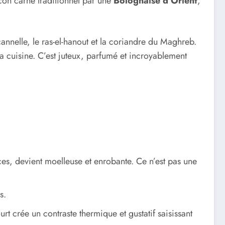
 con carne traditionnel par une
Bolognaise d’Orient
,
annelle, le ras-el-hanout et la coriandre du Maghreb.
sa cuisine. C’est juteux, parfumé et incroyablement
ces, devient moelleuse et enrobante. Ce n’est pas une
s.
t crée un contraste thermique et gustatif saisissant