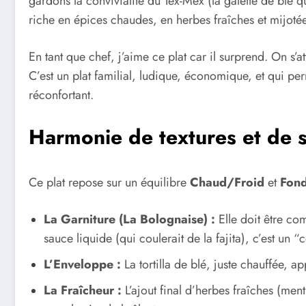
gardons la convivialité du Tex-Mex (la galette de blé 
riche en épices chaudes, en herbes fraîches et mijot
En tant que chef, j’aime ce plat car il surprend. On s
C’est un plat familial, ludique, économique, et qui per
réconfortant.
Harmonie de textures et de 
Ce plat repose sur un équilibre
Chaud/Froid
et
Fon
La Garniture (La Bolognaise) :
Elle doit être co
sauce liquide (qui coulerait de la fajita), c’est un “
L’Enveloppe :
La tortilla de blé, juste chauffée, a
La Fraîcheur :
L’ajout final d’herbes fraîches (men