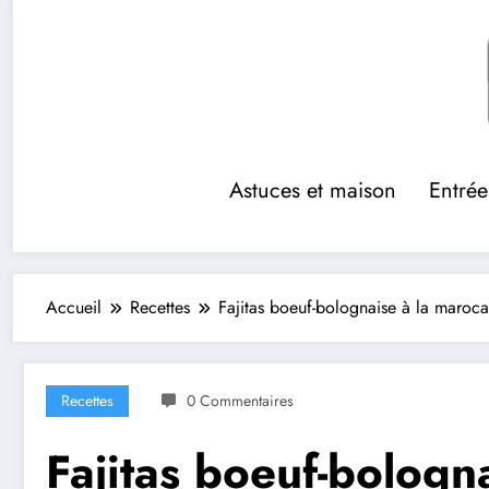
Aller
au
contenu
Astuces et maison
Entrée
Accueil
Recettes
Fajitas boeuf-bolognaise à la maroca
Recettes
0 Commentaires
Fajitas boeuf-bologn