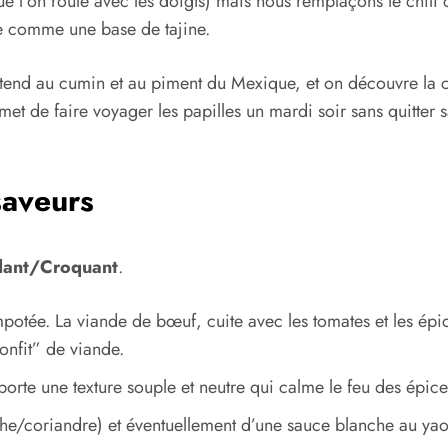
que l’on roule avec les doigts) mais nous remplaçons le chili
ée comme une base de tajine.
’attend au cumin et au piment du Mexique, et on découvre la c
met de faire voyager les papilles un mardi soir sans quitter 
saveurs
dant/Croquant
.
mpotée. La viande de bœuf, cuite avec les tomates et les épi
confit” de viande.
pporte une texture souple et neutre qui calme le feu des épice
the/coriandre) et éventuellement d’une sauce blanche au yaour