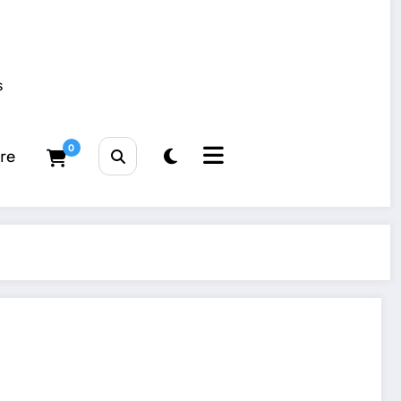
s
0
tre