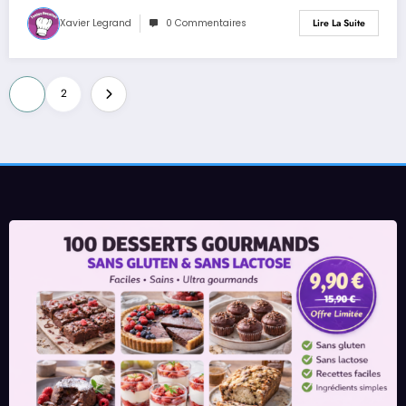
Xavier Legrand
0 Commentaires
Lire La Suite
Pagination
1
2
des
publications