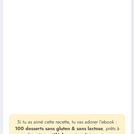
Si tu as aimé cette recette, tu vas adorer l’ebook :
100 desserts sans gluten & sans lactose
, prêts à