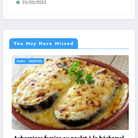
25/05/2023
You May Have Missed
IDÉES RECETTES
RECETTE
cies au poulet à la béchamel
Rouleaux d’aube