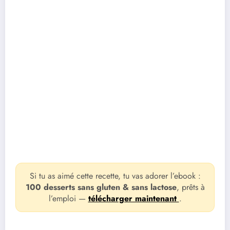
Si tu as aimé cette recette, tu vas adorer l’ebook :
100 desserts sans gluten & sans lactose
, prêts à
l’emploi —
télécharger maintenant
.