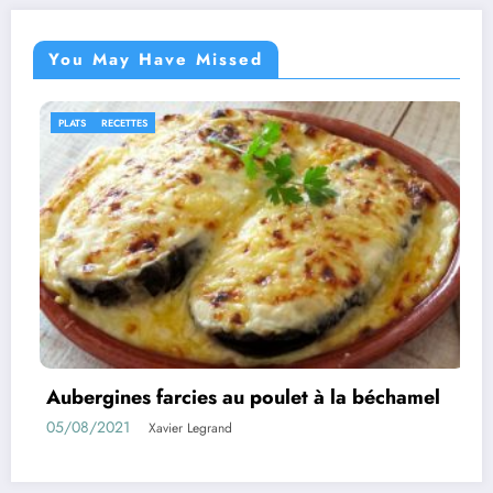
You May Have Missed
ES
IDÉES RECETTES
 farcies au poulet à la béchamel
Rouleaux d’
01/08/2021
Xavier Legrand