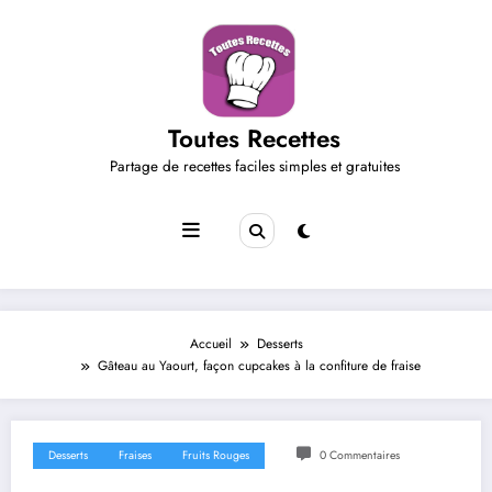
Aller
au
contenu
Toutes Recettes
Partage de recettes faciles simples et gratuites
Accueil
Desserts
Gâteau au Yaourt, façon cupcakes à la confiture de fraise
Desserts
Fraises
Fruits Rouges
0 Commentaires